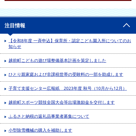
注目情報
【令和8年度 一斉申込】保育所・認定こども園入所についてのお
知らせ
越前町こどもの遊び場整備基本計画を策定しました
ひとり親家庭および非課税世帯の受験料の一部を助成します
子育て支援センター広報紙 2023年度 秋号（10月から12月）
越前町スポーツ競技全国大会等出場激励金を交付します
ふるさと納税の返礼品事業者募集について
小型除雪機械の購入を補助します