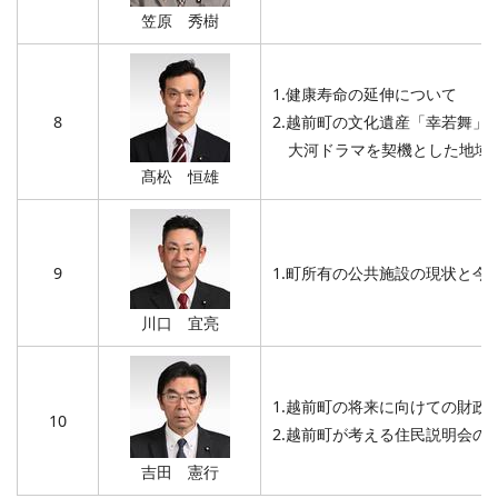
笠原 秀樹
1.健康寿命の延伸について
8
2.越前町の文化遺産「幸若舞」
大河ドラマを契機とした地域
髙松 恒雄
9
1.町所有の公共施設の現状と今
川口 宜亮
1.越前町の将来に向けての財政
10
2.越前町が考える住民説明会の
吉田 憲行