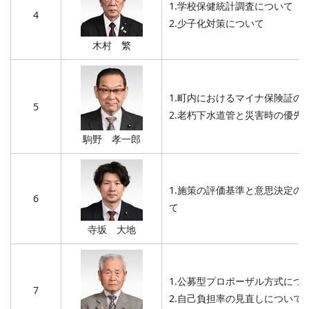
1.学校保健統計調査について
4
2.少子化対策について
木村 繁
1.町内におけるマイナ保険証の
5
2.老朽下水道管と災害時の優先
駒野 孝一郎
1.施策の評価基準と意思決定の
6
て
寺坂 大地
1.公募型プロポーザル方式につ
7
2.自己負担率の見直しについて