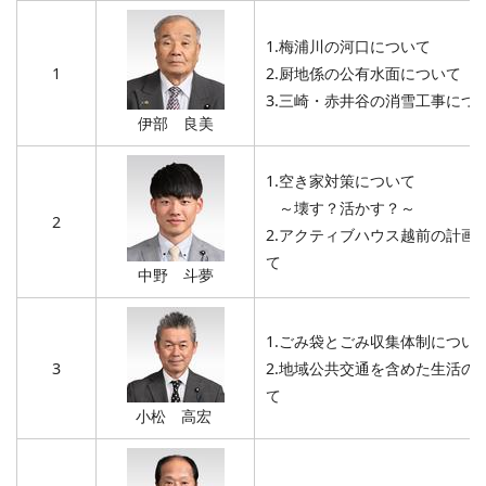
1.梅浦川の河口について
1
2.厨地係の公有水面について
3.三崎・赤井谷の消雪工事につ
伊部 良美
1.空き家対策について
～壊す？活かす？～
2
2.アクティブハウス越前の計画
て
中野 斗夢
1.ごみ袋とごみ収集体制につい
3
2.地域公共交通を含めた生活の
て
小松 高宏