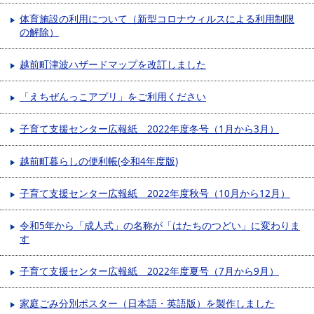
体育施設の利用について（新型コロナウィルスによる利用制限
の解除）
越前町津波ハザードマップを改訂しました
「えちぜんっこアプリ」をご利用ください
子育て支援センター広報紙 2022年度冬号（1月から3月）
越前町暮らしの便利帳(令和4年度版)
子育て支援センター広報紙 2022年度秋号（10月から12月）
令和5年から「成人式」の名称が「はたちのつどい」に変わりま
す
子育て支援センター広報紙 2022年度夏号（7月から9月）
家庭ごみ分別ポスター（日本語・英語版）を製作しました