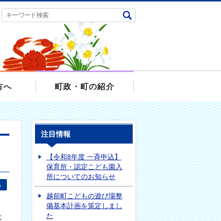
方へ
町政・町の紹介
注目情報
【令和8年度 一斉申込】
保育所・認定こども園入
所についてのお知らせ
る
越前町こどもの遊び場整
備基本計画を策定しまし
た
よ