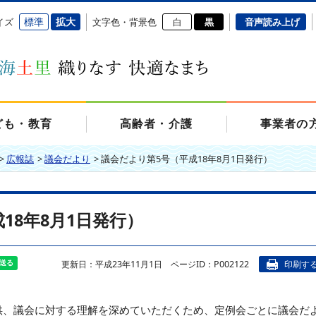
標準
拡大
イズ
文字色・背景色
白
黒
音声読み上げ
ども・教育
高齢者・介護
事業者の
>
広報誌
>
議会だより
>
議会だより第5号（平成18年8月1日発行）
18年8月1日発行）
更新日：平成23年11月1日
ページID：P002122
印刷す
供、議会に対する理解を深めていただくため、定例会ごとに議会だ