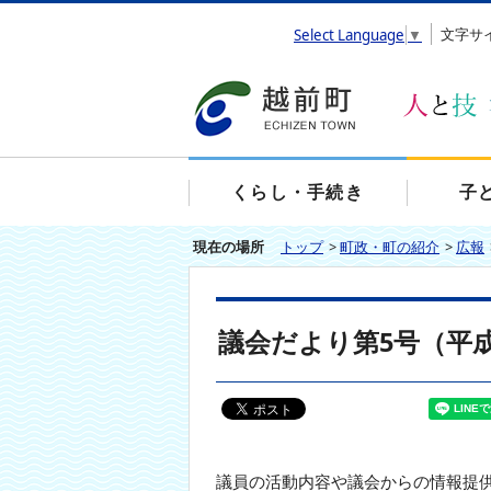
エ
文字サ
Select Language
▼
ン
タ
ー
キ
ー
で
、
くらし・手続き
子
ナ
ビ
現在の場所
トップ
>
町政・町の紹介
>
広報
ゲ
ー
シ
ョ
議会だより第5号（平成
ン
を
ス
キ
ッ
プ
し
議員の活動内容や議会からの情報提
て