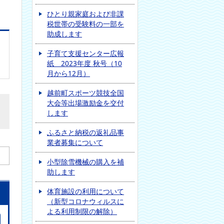
ひとり親家庭および非課
税世帯の受験料の一部を
助成します
子育て支援センター広報
紙 2023年度 秋号（10
月から12月）
越前町スポーツ競技全国
大会等出場激励金を交付
します
ふるさと納税の返礼品事
業者募集について
小型除雪機械の購入を補
助します
体育施設の利用について
（新型コロナウィルスに
よる利用制限の解除）