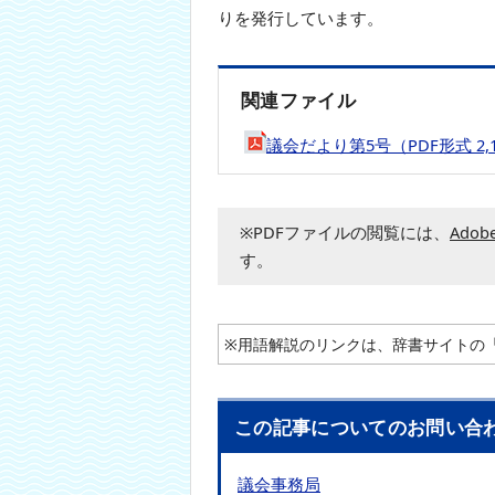
りを発行しています。
本
文
へ
移
関連ファイル
動
し
議会だより第5号（PDF形式 2,
ま
す
※PDFファイルの閲覧には、
Adobe
す。
※用語解説のリンクは、辞書サイトの
この記事についてのお問い合
議会事務局