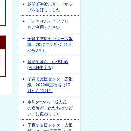
越前町津波ハザードマッ
プを改訂しました
「えちぜんっこアプリ」
をご利用ください
子育て支援センター広報
紙 2022年度冬号（1月
から3月）
越前町暮らしの便利帳
(令和4年度版)
子育て支援センター広報
紙 2022年度秋号（10
月から12月）
令和5年から「成人式」
の名称が「はたちのつど
い」に変わります
子育て支援センター広報
紙 2022年度夏号（7月