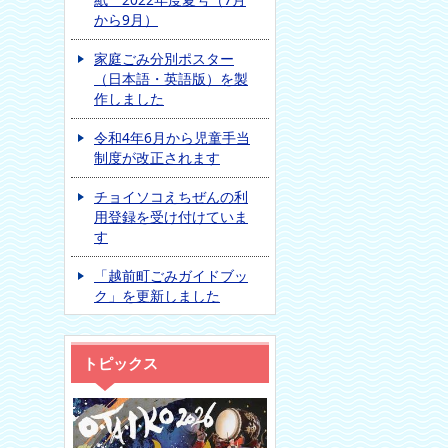
から9月）
家庭ごみ分別ポスター
（日本語・英語版）を製
作しました
令和4年6月から児童手当
制度が改正されます
チョイソコえちぜんの利
用登録を受け付けていま
す
「越前町ごみガイドブッ
ク」を更新しました
トピックス