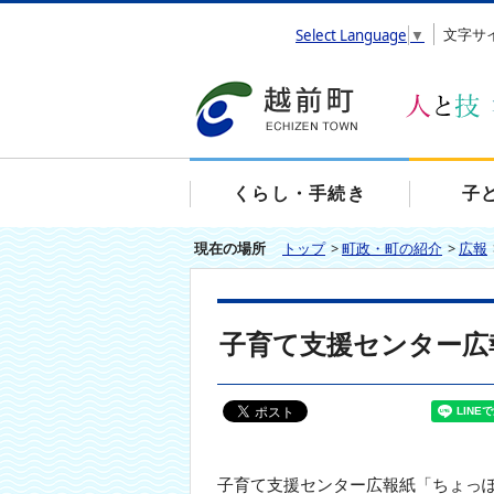
エ
文字サ
Select Language
▼
ン
タ
ー
キ
ー
で
、
くらし・手続き
子
ナ
ビ
現在の場所
トップ
>
町政・町の紹介
>
広報
ゲ
ー
シ
ョ
子育て支援センター広報
ン
を
ス
キ
ッ
プ
し
子育て支援センター広報紙「ちょっぽ
て