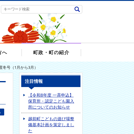
方へ
町政・町の紹介
度冬号（1月から3月）
注目情報
【令和8年度 一斉申込】
保育所・認定こども園入
所についてのお知らせ
る
越前町こどもの遊び場整
備基本計画を策定しまし
た