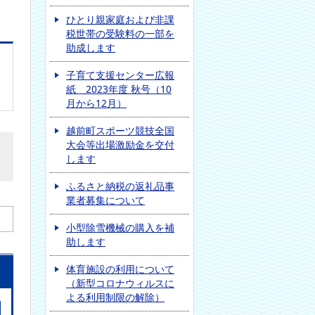
ひとり親家庭および非課
税世帯の受験料の一部を
助成します
子育て支援センター広報
紙 2023年度 秋号（10
月から12月）
越前町スポーツ競技全国
大会等出場激励金を交付
します
ふるさと納税の返礼品事
業者募集について
小型除雪機械の購入を補
助します
体育施設の利用について
（新型コロナウィルスに
よる利用制限の解除）