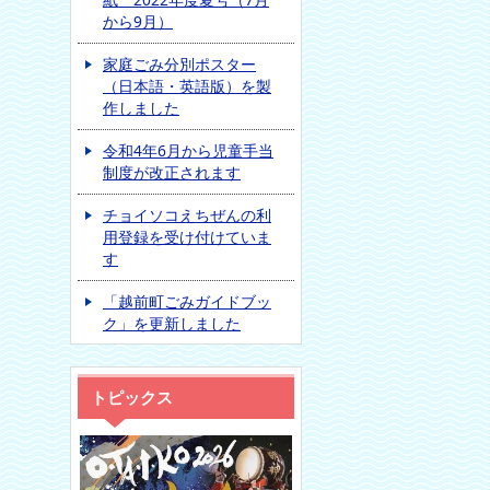
から9月）
家庭ごみ分別ポスター
（日本語・英語版）を製
作しました
令和4年6月から児童手当
制度が改正されます
チョイソコえちぜんの利
用登録を受け付けていま
す
「越前町ごみガイドブッ
ク」を更新しました
トピックス