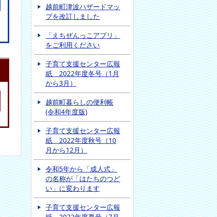
越前町津波ハザードマッ
プを改訂しました
「えちぜんっこアプリ」
をご利用ください
子育て支援センター広報
紙 2022年度冬号（1月
から3月）
越前町暮らしの便利帳
(令和4年度版)
子育て支援センター広報
紙 2022年度秋号（10
月から12月）
令和5年から「成人式」
の名称が「はたちのつど
い」に変わります
子育て支援センター広報
紙 2022年度夏号（7月