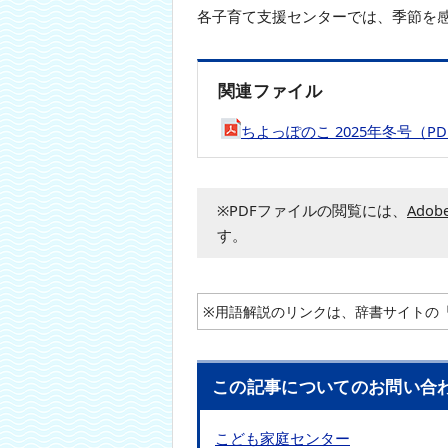
各子育て支援センターでは、季節を
本
文
へ
移
関連ファイル
動
し
ちよっぽのこ 2025年冬号（PD
ま
す
※PDFファイルの閲覧には、
Adobe
す。
※用語解説のリンクは、辞書サイトの
この記事についてのお問い合
こども家庭センター