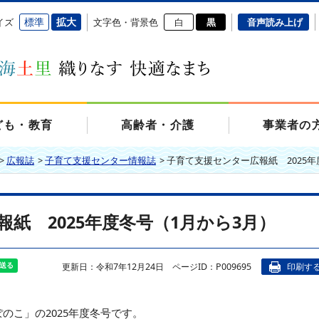
標準
拡大
イズ
文字色・背景色
白
黒
音声読み上げ
ども・教育
高齢者・介護
事業者の
>
広報誌
>
子育て支援センター情報誌
>
子育て支援センター広報紙 2025年
紙 2025年度冬号（1月から3月）
更新日：令和7年12月24日
ページID：P009695
印刷す
のこ」の2025年度冬号です。