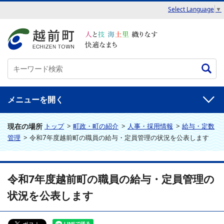
Select Language
▼
メニュー
現在の場所
トップ
>
町政・町の紹介
>
人事・採用情報
>
給与・定数
管理
>
令和7年度越前町の職員の給与・定員管理の状況を公表します
令和7年度越前町の職員の給与・定員管理の
状況を公表します