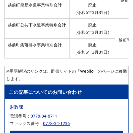
越前町簡易水道事業特別会計
廃止
（令和6年3月31日）
越前町公共下水道事業特別会計
廃止
（令和6年3月31日）
越前町
越前町集落排水事業特別会計
廃止
（令和6年3月31日）
※用語解説のリンクは、辞書サイトの「
Weblio
」のページに移動
します。
この記事についてのお問い合わせ
財政課
電話番号：
0778-34-8711
ファックス番号：
0778-34-1236