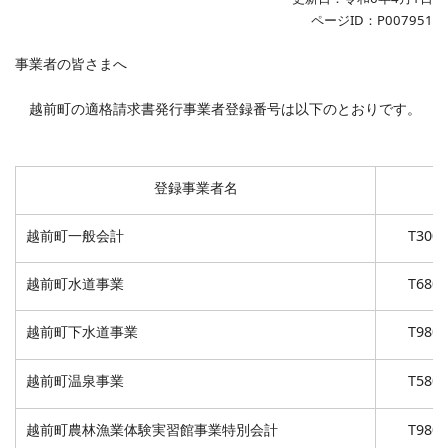
ページID：P007951
事業者の皆さまへ
越前町の適格請求書発行事業者登録番号は以下のとおりです。
登録事業者名
越前町一般会計
T3000
越前町水道事業
T6800
越前町下水道事業
T9800
越前町温泉事業
T5800
越前町農林漁業体験実習館事業特別会計
T9800