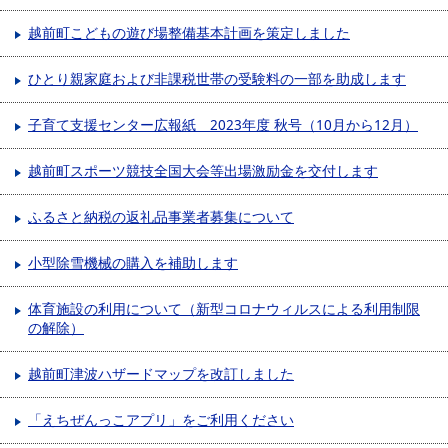
越前町こどもの遊び場整備基本計画を策定しました
ひとり親家庭および非課税世帯の受験料の一部を助成します
子育て支援センター広報紙 2023年度 秋号（10月から12月）
越前町スポーツ競技全国大会等出場激励金を交付します
ふるさと納税の返礼品事業者募集について
小型除雪機械の購入を補助します
体育施設の利用について（新型コロナウィルスによる利用制限
の解除）
越前町津波ハザードマップを改訂しました
「えちぜんっこアプリ」をご利用ください