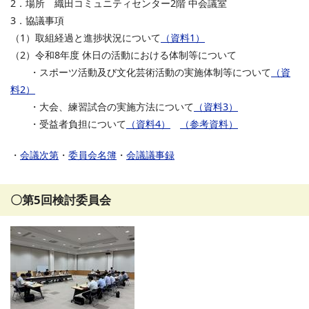
2．場所 織田コミュニティセンター2階 中会議室
3．協議事項
（1）取組経過と進捗状況について
（資料1）
（2）令和8年度 休日の活動における体制等について
・スポーツ活動及び文化芸術活動の実施体制等について
（資
料2）
・大会、練習試合の実施方法について
（資料3）
・受益者負担について
（資料4）
（参考資料）
・
会議次第
・
委員会名簿
・
会議議事録
〇第5回検討委員会