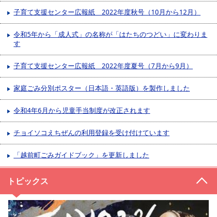
子育て支援センター広報紙 2022年度秋号（10月から12月）
令和5年から「成人式」の名称が「はたちのつどい」に変わりま
す
子育て支援センター広報紙 2022年度夏号（7月から9月）
家庭ごみ分別ポスター（日本語・英語版）を製作しました
令和4年6月から児童手当制度が改正されます
チョイソコえちぜんの利用登録を受け付けています
「越前町ごみガイドブック」を更新しました
トピックス