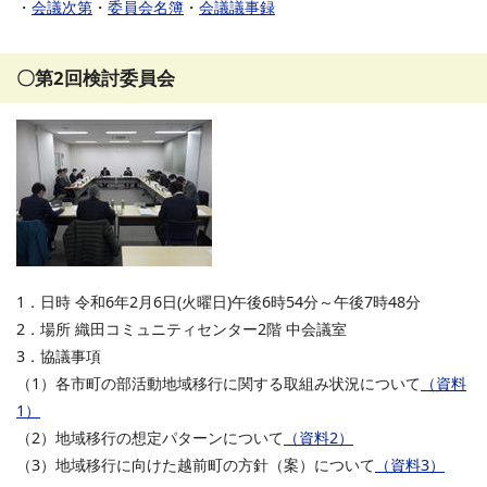
・
会議次第
・
委員会名簿
・
会議議事録
〇第2回検討委員会
1．日時 令和6年2月6日(火曜日)午後6時54分～午後7時48分
2．場所 織田コミュニティセンター2階 中会議室
3．協議事項
（1）各市町の部活動地域移行に関する取組み状況について
（資料
1）
（2）地域移行の想定パターンについて
（資料2）
（3）地域移行に向けた越前町の方針（案）について
（資料3）