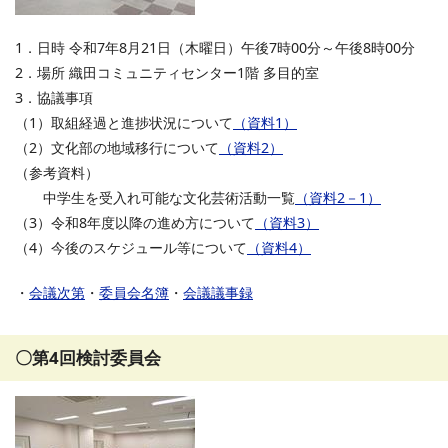
1．日時 令和7年8月21日（木曜日）午後7時00分～午後8時00分
2．場所 織田コミュニティセンター1階 多目的室
3．協議事項
（1）取組経過と進捗状況について
（資料1）
（2）文化部の地域移行について
（資料2）
（参考資料）
中学生を受入れ可能な文化芸術活動一覧
（資料2－1）
（3）令和8年度以降の進め方について
（資料3）
（4）今後のスケジュール等について
（資料4）
・
会議次第
・
委員会名簿
・
会議議事録
〇第4回検討委員会