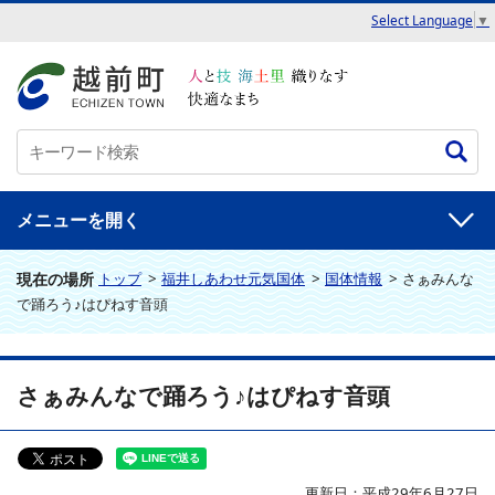
Select Language
▼
メニュー
現在の場所
トップ
>
福井しあわせ元気国体
>
国体情報
>
さぁみんな
で踊ろう♪はぴねす音頭
さぁみんなで踊ろう♪はぴねす音頭
更新日：平成29年6月27日