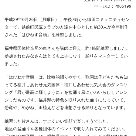
ページID：P005199
平成29年6月26日（月曜日）、午後7時から織田コミュニティセン
ターで、越前町民謡クラブの方達を中心とした約30人が今年制作
された「はぴねす音頭」を練習しました。
福井県国体推進局の東さんを講師に迎え、約1時間練習しました。
参加されたみなさんはとても上手になり、踊りをマスターしてい
ました。
「はぴねす音頭」は、比較的踊りやすく、歌詞は子どもたちも知
ってる福井しあわせ元気国体・福井しあわせ元気大会のダンスソ
ング「君が最高に輝くように」を盆踊り風にかわいらしくアレン
ジしたものです。福井県の特色を取り入れた踊りになっていて、
恐竜や、めがね、田植えなどを連想させる踊りとなっています。
練習した皆さんは、すごくいい笑顔で楽しそうでした。
地区の盆踊りや各種団体のイベントで取り入れてみてください。