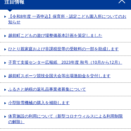
注目情報
【令和8年度 一斉申込】保育所・認定こども園入所についてのお
知らせ
越前町こどもの遊び場整備基本計画を策定しました
ひとり親家庭および非課税世帯の受験料の一部を助成します
子育て支援センター広報紙 2023年度 秋号（10月から12月）
越前町スポーツ競技全国大会等出場激励金を交付します
ふるさと納税の返礼品事業者募集について
小型除雪機械の購入を補助します
体育施設の利用について（新型コロナウィルスによる利用制限
の解除）