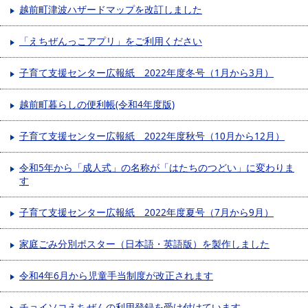
越前町津波ハザードマップを改訂しました
「えちぜんっこアプリ」をご利用ください
子育て支援センター広報紙 2022年度冬号（1月から3月）
越前町暮らしの便利帳(令和4年度版)
子育て支援センター広報紙 2022年度秋号（10月から12月）
令和5年から「成人式」の名称が「はたちのつどい」に変わりま
す
子育て支援センター広報紙 2022年度夏号（7月から9月）
家庭ごみ分別ポスター（日本語・英語版）を製作しました
令和4年6月から児童手当制度が改正されます
チョイソコえちぜんの利用登録を受け付けています