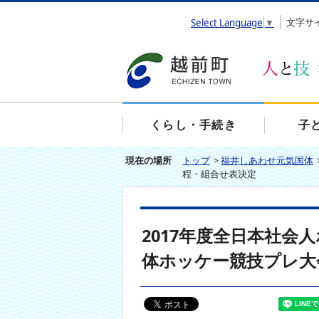
エ
文字サ
Select Language
▼
ン
タ
ー
キ
ー
で
、
くらし・手続き
子
ナ
ビ
現在の場所
トップ
>
福井しあわせ元気国体
ゲ
程・組合せ表決定
ー
シ
ョ
ン
2017年度全日本社
を
ス
体ホッケー競技プレ大
キ
ッ
プ
し
て