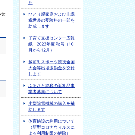
た
わせ
ひとり親家庭および非課
税世帯の受験料の一部を
助成します
子育て支援センター広報
紙 2023年度 秋号（10
月から12月）
越前町スポーツ競技全国
大会等出場激励金を交付
します
ふるさと納税の返礼品事
業者募集について
小型除雪機械の購入を補
助します
体育施設の利用について
（新型コロナウィルスに
よる利用制限の解除）