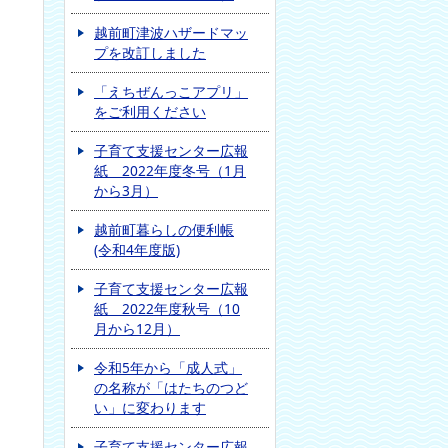
越前町津波ハザードマッ
プを改訂しました
「えちぜんっこアプリ」
をご利用ください
子育て支援センター広報
紙 2022年度冬号（1月
から3月）
越前町暮らしの便利帳
(令和4年度版)
子育て支援センター広報
紙 2022年度秋号（10
月から12月）
令和5年から「成人式」
の名称が「はたちのつど
い」に変わります
子育て支援センター広報