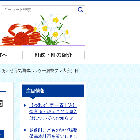
方へ
町政・町の紹介
井しあわせ元気国体ホッケー競技プレ大会）日
注目情報
国
【令和8年度 一斉申込】
保育所・認定こども園入
所についてのお知らせ
越前町こどもの遊び場整
る
備基本計画を策定しまし