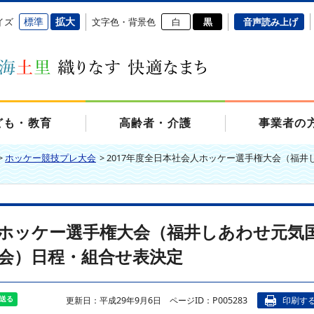
標準
拡大
イズ
文字色・背景色
白
黒
音声読み上げ
ども・教育
高齢者・介護
事業者の
>
ホッケー競技プレ大会
>
2017年度全日本社会人ホッケー選手権大会（福
会人ホッケー選手権大会（福井しあわせ元気
会）日程・組合せ表決定
更新日：平成29年9月6日
ページID：P005283
印刷す