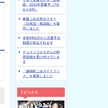
紙 2022年度夏号（7月
から9月）
家庭ごみ分別ポスター
（日本語・英語版）を製
作しました
令和4年6月から児童手当
制度が改正されます
チョイソコえちぜんの利
用登録を受け付けていま
す
「越前町ごみガイドブッ
ク」を更新しました
トピックス