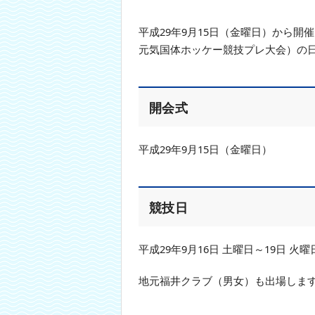
本
文
平成29年9月15日（金曜日）から開
へ
元気国体ホッケー競技プレ大会）の
移
動
し
ま
開会式
す
平成29年9月15日（金曜日）
競技日
平成29年9月16日 土曜日～19日 火曜
地元福井クラブ（男女）も出場しま