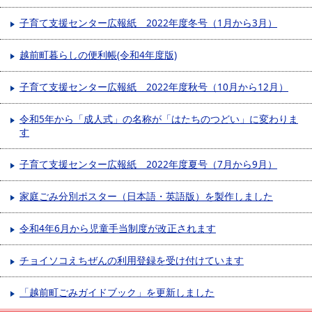
子育て支援センター広報紙 2022年度冬号（1月から3月）
越前町暮らしの便利帳(令和4年度版)
子育て支援センター広報紙 2022年度秋号（10月から12月）
令和5年から「成人式」の名称が「はたちのつどい」に変わりま
す
子育て支援センター広報紙 2022年度夏号（7月から9月）
家庭ごみ分別ポスター（日本語・英語版）を製作しました
令和4年6月から児童手当制度が改正されます
チョイソコえちぜんの利用登録を受け付けています
「越前町ごみガイドブック」を更新しました