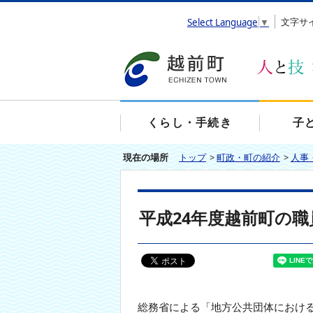
エ
文字サ
Select Language
▼
ン
タ
ー
キ
ー
で
、
くらし・手続き
子
ナ
ビ
現在の場所
トップ
>
町政・町の紹介
>
人事
ゲ
ー
シ
ョ
平成24年度越前町の
ン
を
ス
キ
ッ
プ
し
総務省による「地方公共団体におけ
て