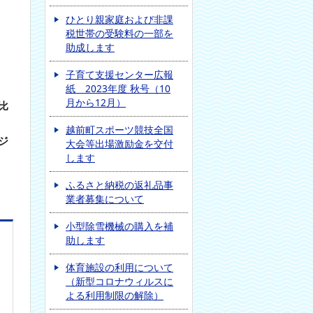
ひとり親家庭および非課
税世帯の受験料の一部を
助成します
子育て支援センター広報
紙 2023年度 秋号（10
月から12月）
比
越前町スポーツ競技全国
ジ
大会等出場激励金を交付
します
ふるさと納税の返礼品事
業者募集について
小型除雪機械の購入を補
助します
体育施設の利用について
（新型コロナウィルスに
よる利用制限の解除）