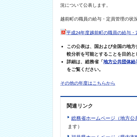
況について公表します。
本
文
へ
越前町の職員の給与・定員管理の状況
移
動
平成24年度越前町の職員の給与・定
し
ま
この公表は、国および全国の地方
す
較分析を可能とすることを目的と
詳細は、総務省「
地方公共団体給
をご覧ください。
その他の年度はこちらから
関連リンク
総務省ホームページ（地方公
ます）