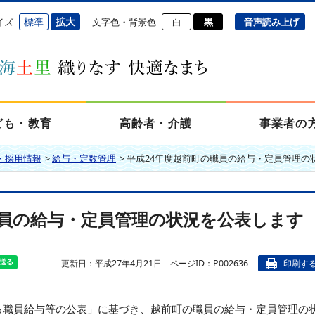
標準
拡大
イズ
文字色・背景色
白
黒
音声読み上げ
ども・教育
高齢者・介護
事業者の
・採用情報
>
給与・定数管理
>
平成24年度越前町の職員の給与・定員管理の
職員の給与・定員管理の状況を公表します
更新日：平成27年4月21日
ページID：P002636
印刷す
る職員給与等の公表」に基づき、越前町の職員の給与・定員管理の