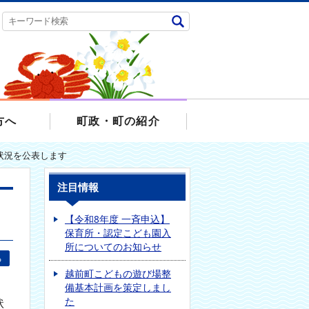
方へ
町政・町の紹介
状況を公表します
注目情報
【令和8年度 一斉申込】
保育所・認定こども園入
所についてのお知らせ
る
越前町こどもの遊び場整
備基本計画を策定しまし
た
状