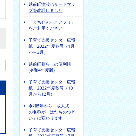
越前町津波ハザードマッ
プを改訂しました
「えちぜんっこアプリ」
をご利用ください
子育て支援センター広報
紙 2022年度冬号（1月
から3月）
越前町暮らしの便利帳
(令和4年度版)
子育て支援センター広報
紙 2022年度秋号（10
月から12月）
令和5年から「成人式」
の名称が「はたちのつど
い」に変わります
子育て支援センター広報
紙 2022年度夏号（7月