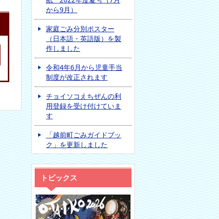
から9月）
家庭ごみ分別ポスター
（日本語・英語版）を製
作しました
令和4年6月から児童手当
制度が改正されます
チョイソコえちぜんの利
用登録を受け付けていま
す
「越前町ごみガイドブッ
ク」を更新しました
トピックス