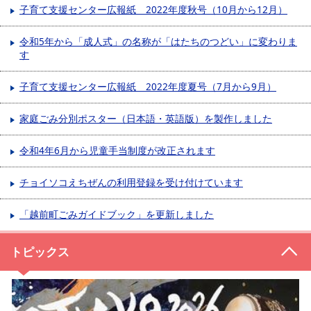
子育て支援センター広報紙 2022年度秋号（10月から12月）
令和5年から「成人式」の名称が「はたちのつどい」に変わりま
す
子育て支援センター広報紙 2022年度夏号（7月から9月）
家庭ごみ分別ポスター（日本語・英語版）を製作しました
令和4年6月から児童手当制度が改正されます
チョイソコえちぜんの利用登録を受け付けています
「越前町ごみガイドブック」を更新しました
トピックス