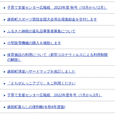
子育て支援センター広報紙 2023年度 秋号（10月から12月）
越前町スポーツ競技全国大会等出場激励金を交付します
ふるさと納税の返礼品事業者募集について
小型除雪機械の購入を補助します
体育施設の利用について（新型コロナウィルスによる利用制限
の解除）
越前町津波ハザードマップを改訂しました
「えちぜんっこアプリ」をご利用ください
子育て支援センター広報紙 2022年度冬号（1月から3月）
越前町暮らしの便利帳(令和4年度版)