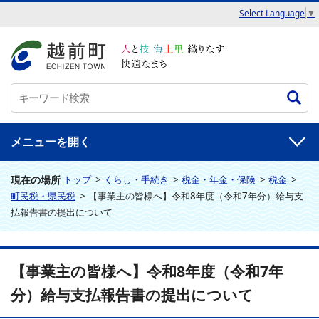
Select Language
▼
メニュー
現在の場所
トップ
>
くらし・手続き
>
税金・年金・保険
>
税金
>
町民税・県民税
>
【事業主の皆様へ】令和8年度（令和7年分）給与支
払報告書の提出について
【事業主の皆様へ】令和8年度（令和7年
分）給与支払報告書の提出について