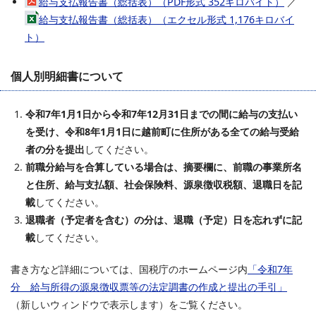
給与支払報告書（総括表）（PDF形式 352キロバイト）
／
給与支払報告書（総括表）（エクセル形式 1,176キロバイ
ト）
個人別明細書について
令和7年1月1日から令和7年12月31日までの間に給与の支払い
を受け、令和8年1月1日に越前町に住所がある全ての給与受給
者の分を提出
してください。
前職分給与を合算している場合は、摘要欄に、前職の事業所名
と住所、給与支払額、社会保険料、源泉徴収税額、退職日を記
載
してください。
退職者（予定者を含む）の分は、退職（予定）日を忘れずに記
載
してください。
書き方など詳細については、国税庁のホームページ内
「令和7年
分 給与所得の源泉徴収票等の法定調書の作成と提出の手引」
（新しいウィンドウで表示します）をご覧ください。