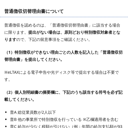
普通徴収切替理由書について
普通徴収を認めるのは、「普通徴収切替理由書」に該当する場合
に限ります。
提出がない場合は、原則どおり特別徴収対象者とな
ります
ので、下記の留意事項をご確認ください。
（1）特別徴収ができない理由ごとの人数を記入した「普通徴収切
替理由書」を提出してください。
※eLTAXによる電子申告や光ディスク等で提出する場合は不要で
す。
（2）個人別明細書の摘要欄に、下記のうち該当する符号を必ず記
載してください。
普A 総従業員数が2人以下
普B 他の事業所で特別徴収を行っている ※乙欄適用者を含む
普C 給与が少なく税額が引けない（例：年間の給与支払額が93