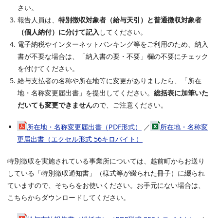
さい。
報告人員は、
特別徴収対象者（給与天引）と普通徴収対象者
（個人納付）に分けて記入
してください。
電子納税やインターネットバンキング等をご利用のため、納入
書が不要な場合は、「納入書の要・不要」欄の不要にチェック
を付けてください。
給与支払者の名称や所在地等に変更がありましたら、「所在
地・名称変更届出書」を提出してください。
総括表に加筆いた
だいても変更できません
ので、ご注意ください。
所在地・名称変更届出書（PDF形式）
／
所在地・名称変
更届出書（エクセル形式 56キロバイト）
特別徴収を実施されている事業所については、越前町からお送り
している「特別徴収通知書」（様式等が綴られた冊子）に綴られ
ていますので、そちらをお使いください。お手元にない場合は、
こちらからダウンロードしてください。