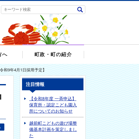
方へ
町政・町の紹介
令和9年4月1日採用予定】
注目情報
1
【令和8年度 一斉申込】
保育所・認定こども園入
所についてのお知らせ
越前町こどもの遊び場整
る
備基本計画を策定しまし
た