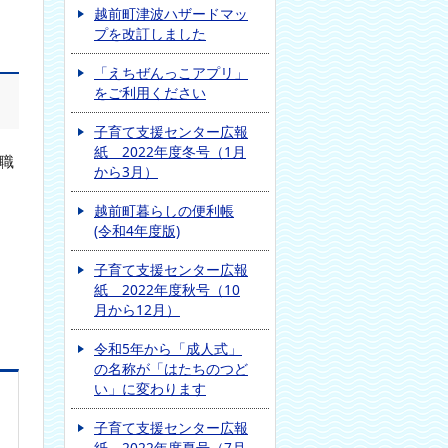
越前町津波ハザードマッ
プを改訂しました
「えちぜんっこアプリ」
をご利用ください
子育て支援センター広報
紙 2022年度冬号（1月
職
から3月）
越前町暮らしの便利帳
(令和4年度版)
子育て支援センター広報
紙 2022年度秋号（10
月から12月）
令和5年から「成人式」
の名称が「はたちのつど
い」に変わります
子育て支援センター広報
紙 2022年度夏号（7月