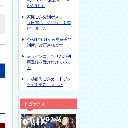
から9月）
家庭ごみ分別ポスター
（日本語・英語版）を製
作しました
令和4年6月から児童手当
制度が改正されます
チョイソコえちぜんの利
用登録を受け付けていま
す
「越前町ごみガイドブッ
ク」を更新しました
トピックス