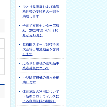
ひとり親家庭および非課
税世帯の受験料の一部を
助成します
子育て支援センター広報
紙 2023年度 秋号（10
月から12月）
越前町スポーツ競技全国
大会等出場激励金を交付
します
ふるさと納税の返礼品事
業者募集について
小型除雪機械の購入を補
助します
体育施設の利用について
（新型コロナウィルスに
よる利用制限の解除）