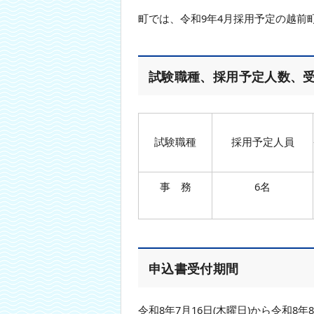
本
町では、令和9年4月採用予定の越前
文
へ
移
動
試験職種、採用予定人数、
し
ま
す
試験職種
採用予定人員
事 務
6名
申込書受付期間
令和8年7月16日(木曜日)から令和8年8