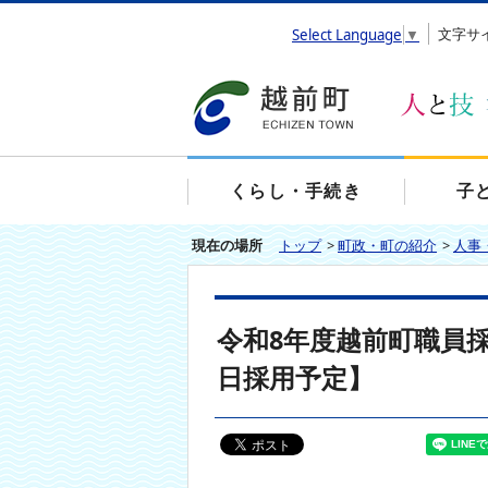
エ
文字サ
Select Language
▼
ン
タ
ー
キ
ー
で
、
くらし・手続き
子
ナ
ビ
現在の場所
トップ
>
町政・町の紹介
>
人事
ゲ
ー
シ
ョ
令和8年度越前町職員
ン
を
日採用予定】
ス
キ
ッ
プ
し
て