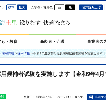
標準
拡大
イズ
文字色・背景色
白
黒
音声読み上げ
ども・教育
高齢者・介護
事業者の
・採用情報
>
採用情報
>
令和8年度越前町職員採用候補者試験を実施します【
採用候補者試験を実施します【令和9年4月
更新日：令和8年7月6日
ページID：P009995
印刷す