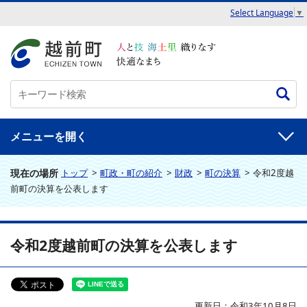
Select Language
▼
メニュー
現在の場所
トップ
>
町政・町の紹介
>
財政
>
町の決算
>
令和2度越
前町の決算を公表します
令和2度越前町の決算を公表します
更新日：令和3年10月8日