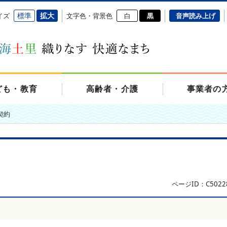
標準
拡大
イズ
文字色・背景色
白
黒
音声読み上げ
ども・教育
高齢者・介護
事業者の
契約
ページID：C5022