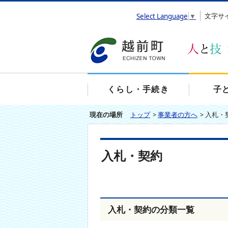
エ
文字サ
Select Language
▼
ン
タ
ー
キ
ー
で
、
くらし・手続き
子
ナ
ビ
現在の場所
トップ
>
事業者の方へ
>
入札・
ゲ
ー
シ
ョ
入札・契約
ン
を
ス
キ
ッ
プ
入札・契約の分類一覧
し
て