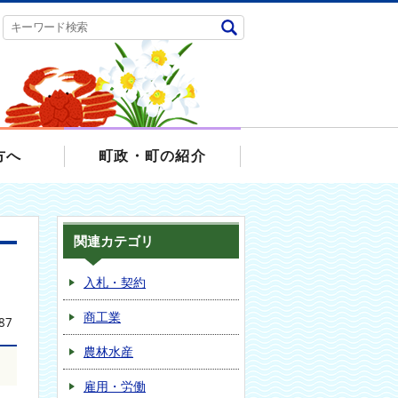
方へ
町政・町の紹介
関連カテゴリ
入札・契約
商工業
87
農林水産
雇用・労働