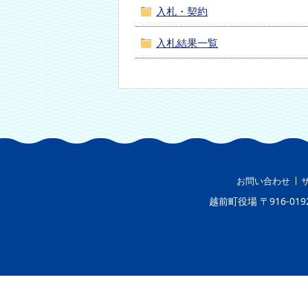
入札・契約
本
文
へ
入札結果一覧
移
動
し
ま
す
お問い合わせ
越前町役場
〒916-019