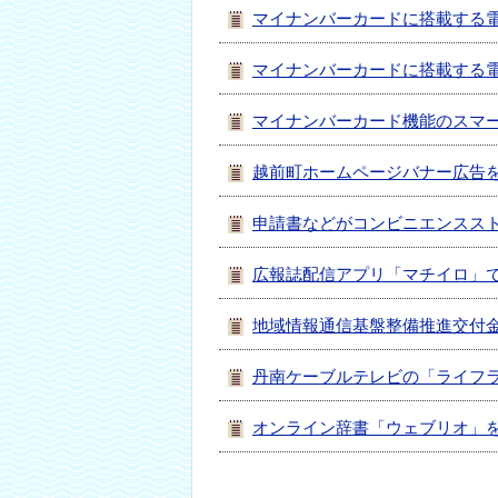
マイナンバーカードに搭載する
本
文
へ
マイナンバーカードに搭載する
移
動
マイナンバーカード機能のスマ
し
ま
越前町ホームページバナー広告
す
申請書などがコンビニエンスス
広報誌配信アプリ「マチイロ」
地域情報通信基盤整備推進交付
丹南ケーブルテレビの「ライフ
オンライン辞書「ウェブリオ」