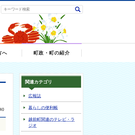
方へ
町政・町の紹介
関連カテゴリ
広報誌
暮らしの便利帳
40
越前町関連のテレビ・ラ
ジオ