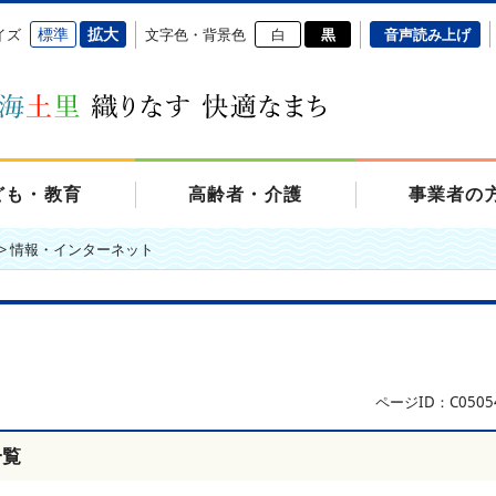
標準
拡大
イズ
文字色・背景色
白
黒
音声読み上げ
ども・教育
高齢者・介護
事業者の
>
情報・インターネット
ページID：C0505
一覧