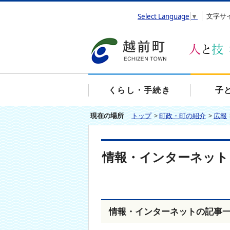
エ
文字サ
Select Language
▼
ン
タ
ー
キ
ー
で
、
くらし・手続き
子
ナ
ビ
現在の場所
トップ
>
町政・町の紹介
>
広報
ゲ
ー
シ
ョ
情報・インターネット
ン
を
ス
キ
ッ
プ
情報・インターネットの記事
し
て