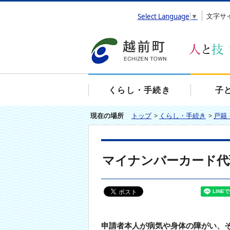
エ
文字サ
Select Language
▼
ン
タ
ー
キ
ー
で
、
くらし・手続き
子
ナ
ビ
現在の場所
トップ
>
くらし・手続き
>
戸籍
ゲ
ー
シ
ョ
マイナンバーカード代
ン
を
ス
キ
ッ
プ
し
申請者本人が病気や身体の障がい、
て