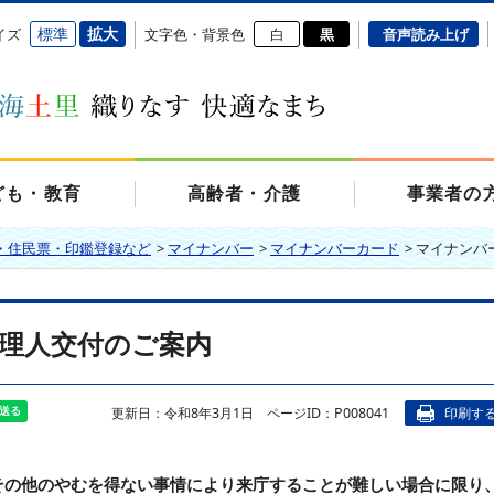
標準
拡大
イズ
文字色・背景色
白
黒
音声読み上げ
ども・教育
高齢者・介護
事業者の
・住民票・印鑑登録など
>
マイナンバー
>
マイナンバーカード
>
マイナンバ
理人交付のご案内
更新日：令和8年3月1日
ページID：P008041
印刷す
その他のやむを得ない事情により来庁することが難しい場合に限り