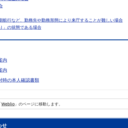
合
期航行など、勤務先や勤務形態により来庁することが難しい場合
り」の状態である場合
案内
案内
付時の本人確認書類
「
Weblio
」のページに移動します。
わせ