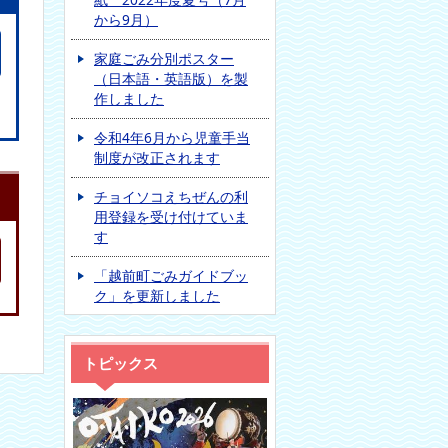
から9月）
家庭ごみ分別ポスター
（日本語・英語版）を製
作しました
令和4年6月から児童手当
制度が改正されます
チョイソコえちぜんの利
用登録を受け付けていま
す
「越前町ごみガイドブッ
ク」を更新しました
トピックス