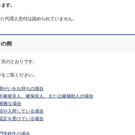
きます。
した代理人交付は認められていません。
合の例
、次のとおりです。
ジをご覧ください。
障がいをお持ちの場合
年被後見人、被保佐人、または被補助人の場合
困難な場合
院や入所している場合
認定を受けている場合
門学校生の場合