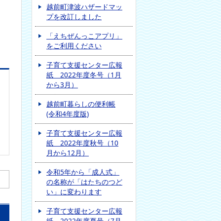
越前町津波ハザードマッ
プを改訂しました
「えちぜんっこアプリ」
をご利用ください
子育て支援センター広報
紙 2022年度冬号（1月
から3月）
越前町暮らしの便利帳
(令和4年度版)
子育て支援センター広報
紙 2022年度秋号（10
月から12月）
令和5年から「成人式」
の名称が「はたちのつど
い」に変わります
子育て支援センター広報
紙 2022年度夏号（7月