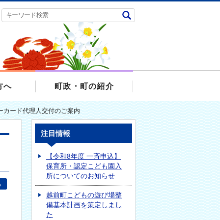
方へ
町政・町の紹介
ーカード代理人交付のご案内
注目情報
【令和8年度 一斉申込】
保育所・認定こども園入
所についてのお知らせ
る
越前町こどもの遊び場整
備基本計画を策定しまし
た
、