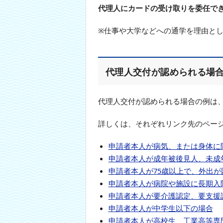
代理人にカードの受け取りを委任で
本
文
へ
※仕事や大学などへの通学を理由と
移
動
し
ま
代理人交付が認められる場
す
代理人交付が認められる場合の例は
詳しくは、それぞれリンク先のペー
申請者本人が病気、または身体に
申請者本人が成年被後見人、未成
申請者本人が75歳以上で、外出が
申請者本人が病院や施設に長期入
申請者本人が要介護認定、要支援
申請者本人が中学生以下の場合
申請者本人が高校生、工業高等専