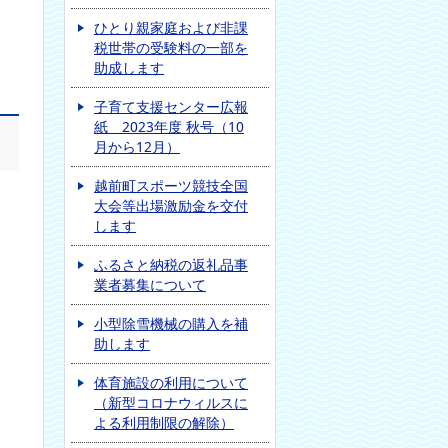
ひとり親家庭および非課
税世帯の受験料の一部を
助成します
子育て支援センター広報
紙 2023年度 秋号（10
月から12月）
越前町スポーツ競技全国
大会等出場激励金を交付
します
ふるさと納税の返礼品事
業者募集について
小型除雪機械の購入を補
助します
体育施設の利用について
（新型コロナウィルスに
よる利用制限の解除）