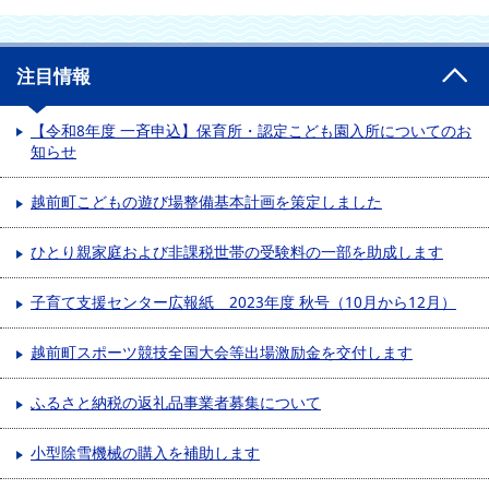
注目情報
【令和8年度 一斉申込】保育所・認定こども園入所についてのお
知らせ
越前町こどもの遊び場整備基本計画を策定しました
ひとり親家庭および非課税世帯の受験料の一部を助成します
子育て支援センター広報紙 2023年度 秋号（10月から12月）
越前町スポーツ競技全国大会等出場激励金を交付します
ふるさと納税の返礼品事業者募集について
小型除雪機械の購入を補助します