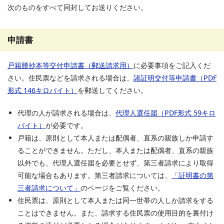
次のものをすべて同封してお送りください。
申請書
戸籍謄抄本等交付申請書（郵送請求用）
に必要事項をご記入くだ
さい。住民票などを請求される場合は、
諸証明交付等申請書（PDF
形式 146キロバイト）
を郵送してください。
代理の人が請求される場合は、
代理人選任届（PDF形式 59キロ
バイト）
が必要です。
戸籍は、原則として本人または配偶者、直系の親族しか申請す
ることができません。ただし、本人または配偶者、直系の親族
以外でも、代理人選任届を必要とせず、第三者請求により取得
可能な場合もあります。第三者請求については、
「
証
明書の第
三者請求について」
のページをご覧ください。
住民票は、原則として本人または同一世帯の人しか請求をする
ことはできません。また、請求する住民票の使用目的を裏付け