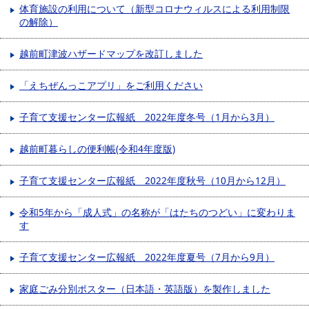
体育施設の利用について（新型コロナウィルスによる利用制限
の解除）
越前町津波ハザードマップを改訂しました
「えちぜんっこアプリ」をご利用ください
子育て支援センター広報紙 2022年度冬号（1月から3月）
越前町暮らしの便利帳(令和4年度版)
子育て支援センター広報紙 2022年度秋号（10月から12月）
令和5年から「成人式」の名称が「はたちのつどい」に変わりま
す
子育て支援センター広報紙 2022年度夏号（7月から9月）
家庭ごみ分別ポスター（日本語・英語版）を製作しました