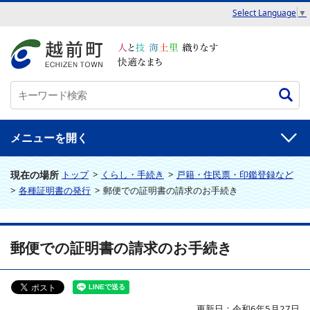
Select Language
▼
メニュー
現在の場所
トップ
>
くらし・手続き
>
戸籍・住民票・印鑑登録など
>
各種証明書の発行
>
郵便での証明書の請求のお手続き
郵便での証明書の請求のお手続き
更新日：令和6年5月27日